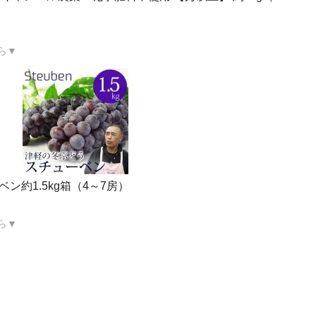
ら▼
ン約1.5kg箱（4～7房）
ら▼