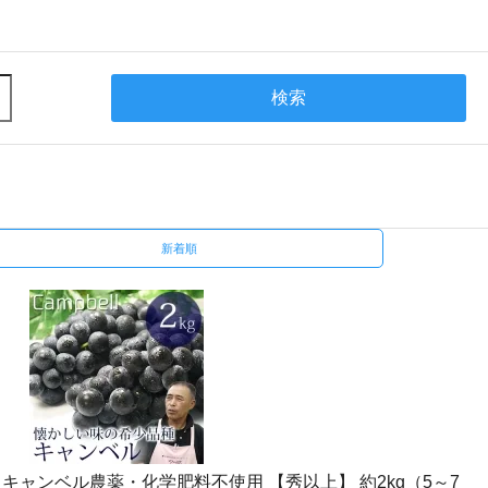
検索
新着順
キャンベル農薬・化学肥料不使用 【秀以上】 約2kg（5～7