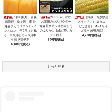
カシスふりかけ
「特別栽培」青森
（冷蔵）青森県産
お米用カシスパウダー
県津軽（鰺ヶ沢）産 特
とうもろこし 嶽きみ
青森県産カシスと赤しそ
秀品タカミメロン+レノ
（だけきみ） M～Lサイ
のふりかけ 1袋約30g カ
ンメロン 中玉2玉（約3k
ズ混合[崎野農園]
シス粉末
g）※８月初旬～８月中
4,200円(税込)
800円(税込)
旬頃発送予定
6,100円(税込)
もっと見る