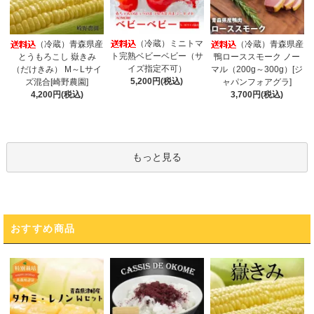
（冷蔵）ミニトマ
（冷蔵）青森県産
（冷蔵）青森県産
ト完熟ベビーベビー（サ
とうもろこし 嶽きみ
鴨ローススモーク ノー
イズ指定不可）
（だけきみ） M～Lサイ
マル（200g～300g）[ジ
5,200円(税込)
ズ混合[崎野農園]
ャパンフォアグラ]
4,200円(税込)
3,700円(税込)
もっと見る
おすすめ商品