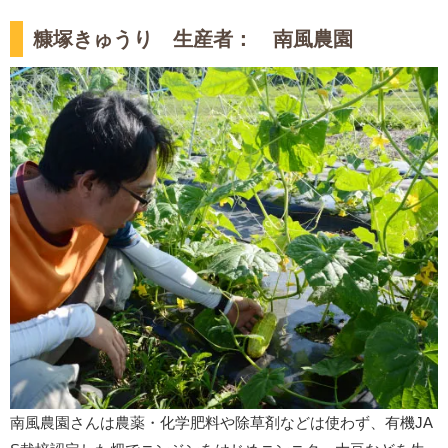
糠塚きゅうり 生産者： 南風農園
南風農園さんは農薬・化学肥料や除草剤などは使わず、有機JA