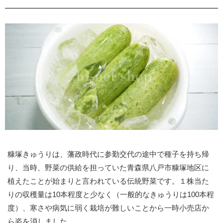
糠塚きゅうりは、藩政時代に参勤交代の途中で種子を持ち帰
り、当時、野菜の供給を担っていた青森県八戸市糠塚地区に
植えたことが始まりと言われている伝統野菜です。１株当た
りの収穫量は10本程度と少なく（一般的なきゅうりは100本程
度）、寒さや病気に弱く栽培が難しいことから一時小売店か
ら姿を消しました。