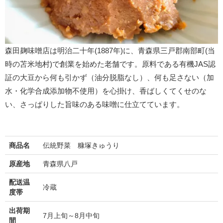
森田麹味噌店は明治二十年(1887年)に、青森県三戸郡南部町(当
時の苫米地村)で創業を始めた老舗です。原料である有機JAS認
証の大豆から何も引かず（油分脱脂なし）、何も足さない（加
水・化学合成添加物不使用）を心掛け、香ばしくてくせのな
い、さっぱりした旨味のある味噌に仕立てています。
商品名
伝統野菜 糠塚きゅうり
原産地
青森県八戸
配送温
冷蔵
度帯
出荷期
7月上旬～8月中旬
間