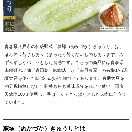
青森県八戸市の伝統野菜「糠塚（ぬかづか）きゅうり」は、
ほんのり苦さもあり（まったく苦くないものもあります）み
ずみずしくパリッとした食感です。こちらの商品には青森県
南部町の老舗「森田麹・味噌店」が「南風農園」の有機JAS認
証大豆を使った味噌450gが１個ついております。有機大豆を
油分脱脂無しなしで胚芽も皮も旨味成分を丸ごと使い、国産
天然塩100％使用し、香ばしくてさっぱりとした味噌に仕立て
ています。
糠塚（ぬかづか）きゅうりとは