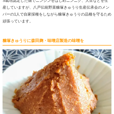
S栽培認定した畑でニンジンをはじめニンニク、大豆などを生
産していますが、八戸伝統野菜糠塚きゅうり生産伝承会のメン
バーの1人で自家採種をしながら糠塚きゅうりの品種を守るため
頑張っています。
糠塚きゅうりに森田麹・味噌店製造の味噌を