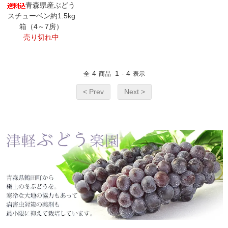
青森県産ぶどう
スチューベン約1.5kg
箱（4～7房）
売り切れ中
4
1
4
全
商品
-
表示
< Prev
Next >