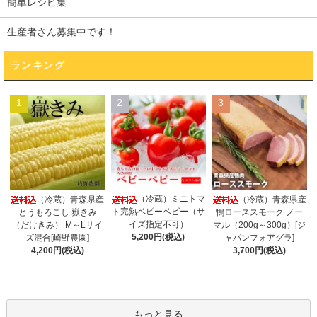
簡単レシピ集
生産者さん募集中です！
ランキング
1
2
3
（冷蔵）ミニトマ
（冷蔵）青森県産
（冷蔵）青森県産
ト完熟ベビーベビー（サ
とうもろこし 嶽きみ
鴨ローススモーク ノー
イズ指定不可）
（だけきみ） M～Lサイ
マル（200g～300g）[ジ
5,200円(税込)
ズ混合[崎野農園]
ャパンフォアグラ]
4,200円(税込)
3,700円(税込)
もっと見る