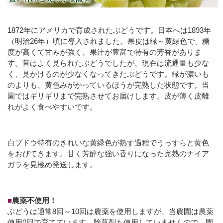
1872年にアメリカで育成されたぶどうです。日本へは1893年
（明治26年）頃に導入されました。果皮は緑～黄緑色で、糖
度が高くて甘みが強く、果汁が豊富で特有の芳香がありま
す。昔はよく見られたぶどうでしたが、現在は流通量も少な
く、見かけるのが少なくなってきたぶどうです。緑が濃いも
のよりも、黄色みがかっているほうが完熟した状態です。当
園ではギリギリまで完熟させてお届けします。皮が薄く皮離
れがよく食べやすいです。
白ブドウ特有のきれいな黄緑色が熟す過程でうっすらと黄色
をおびてきます。甘く芳醇な強い香りになった完熟のナイア
ガラを見極め発送します。
■
農薬不使用！
ぶどうは通常8回～10回は農薬を使用しますが、当農園は農薬
使用0回で育てています。除草剤も使用していませんので、園