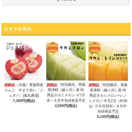
おすすめ商品
「特別栽培」青森
（冷蔵）青森県産
「特別栽培」青森
県津軽（鰺ヶ沢）産 特
りんご 中まで赤い「ジ
県津軽（鰺ヶ沢）産 特
秀品タカミメロン ※7月
ェネバ」[風丸農場]
秀品タカミメロン+レノ
末～８月中旬頃発送予定
7,300円(税込)
ンメロン 中玉2玉（約3k
4,500円(税込)
g）※８月初旬～８月中
旬頃発送予定
6,100円(税込)