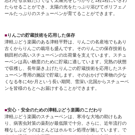
思わせる景観だけでなく太陽光をしっかりと1粒1粒にいきわ
たらせることができ、太陽の光をたっぷり浴びてポリフェノ
ールたっぷりのスチューベンが育てることができます。
■
りんごの貯蔵技術を応用した保存
津軽ぶどう楽園のある津軽平野は、りんごの名産地でもあり
古くからりんごの栽培も盛んです。そのりんごの保存技術も
鶴田村の高いスチューベンの出荷量を支えています。スチュ
ーベンは高い糖度のために貯蔵に適しています。完熟の状態
で収穫し、長年築き上げたりんごの貯蔵技術を応用したスチ
ューベン専用の施設で貯蔵します。そのおかげで果物の少な
くなる冬に4か月という長い期間、雪深い北国からスチューベ
ンを皆様のもとへお届けすることができます。
■
安心・安全のための津軽ぶどう楽園のこだわり
津軽ぶどう楽園のスチューベンは、寒冷な大地の助けもあ
り、病害虫対策の薬剤が最低限で十分。さらに、近年流行の
種なしぶどうのほとんどはホルモン処理が施しています。で