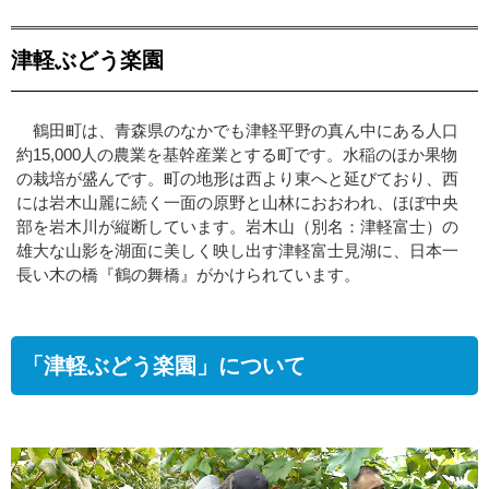
津軽ぶどう楽園
鶴田町は、青森県のなかでも津軽平野の真ん中にある人口
約15,000人の農業を基幹産業とする町です。水稲のほか果物
の栽培が盛んです。町の地形は西より東へと延びており、西
には岩木山麗に続く一面の原野と山林におおわれ、ほぼ中央
部を岩木川が縦断しています。岩木山（別名：津軽富士）の
雄大な山影を湖面に美しく映し出す津軽富士見湖に、日本一
長い木の橋『鶴の舞橋』がかけられています。
「津軽ぶどう楽園」について