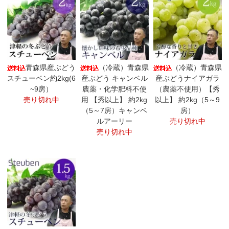
青森県産ぶどう
（冷蔵）青森県
（冷蔵）青森県
スチューベン約2kg(6
産ぶどう キャンベル
産ぶどうナイアガラ
~9房）
農薬・化学肥料不使
（農薬不使用）【秀
売り切れ中
用 【秀以上】 約2kg
以上】 約2kg（5～9
（5～7房）キャンベ
房）
ルアーリー
売り切れ中
売り切れ中