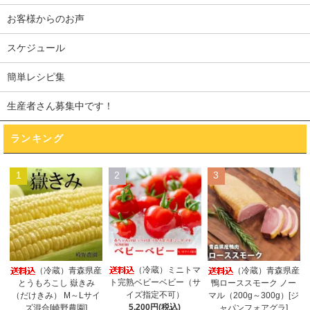
お客様からのお声
スケジュール
簡単レシピ集
生産者さん募集中です！
ランキング
1
2
3
（冷蔵）ミニトマ
（冷蔵）青森県産
（冷蔵）青森県産
ト完熟ベビーベビー（サ
とうもろこし 嶽きみ
鴨ローススモーク ノー
イズ指定不可）
（だけきみ） M～Lサイ
マル（200g～300g）[ジ
5,200円(税込)
ズ混合[崎野農園]
ャパンフォアグラ]