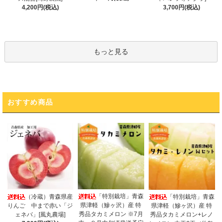
4,200円(税込)
3,700円(税込)
もっと見る
おすすめ商品
「特別栽培」青森
（冷蔵）青森県産
「特別栽培」青森
県津軽（鰺ヶ沢）産 特
りんご 中まで赤い「ジ
県津軽（鰺ヶ沢）産 特
秀品タカミメロン ※7月
ェネバ」[風丸農場]
秀品タカミメロン+レノ