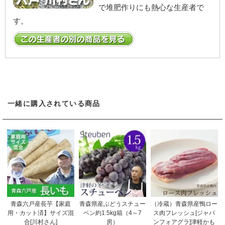
で堆肥作りにも熱心な生産者で
す。
一緒に購入されている商品
青森六戸産長芋【家庭
青森県産ぶどうスチュー
（冷蔵）青森県産鴨ロー
用・カット済】サイズ混
ベン約1.5kg箱（4～7
ス肉フレッシュ[ジャパ
合[川村さん]
房）
ンフォアグラ]津軽かも