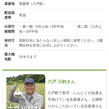
原産地
青森県（六戸町）
配送温
常温
度帯
出荷可
・第一期：9月上旬～9月中旬 ・第二期：11月上
能期間
旬～3月中旬
保存方
直射日光に当たらない涼しい場所に保管ください。2週
法
間以内を目安にお召し上がりください。
最大梱
10キロまで
包数
六戸 川村さん
六戸町で長芋、にんにくの生産を
手掛けている生産者さん。土壌作
りからこだわっている生産者さん