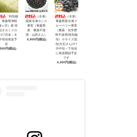
「特別栽
（冷凍）
（冷凍）
」青森県津軽
国産冷凍カシス
青森県産冷凍ブ
鰺ヶ沢）産 特
果実（青森県
ルーベリー果実
品タカミメロ
産・農薬不使
（農薬・化学肥
 ※7月末～８
用・山田さん）
料不使用/特別栽
中旬頃発送予
4,900円(税込)
培）※サイズ混
定
合[大石さん]※7
,500円(税込)
月中旬～下旬頃
に発送開始予定
です
4,300円(税込)