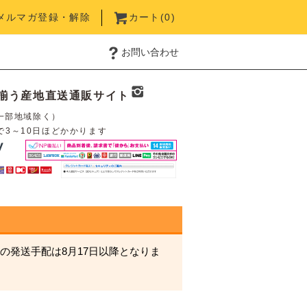
メルマガ登録・解除
カート(
0
)
お問い合わせ
揃う産地直送通販サイト
一部地域除く）
で3～10日ほどかかります
の発送手配は8月17日以降となりま