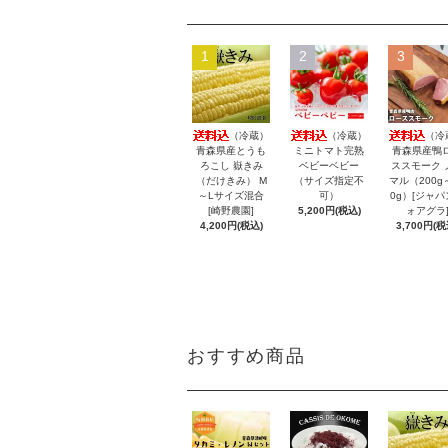
1
2
3
（冷蔵）
（冷蔵）
（冷
青森県産とうも
ミニトマト完熟
青森県産鴨
ろこし 嶽きみ
ベビーベビー
ススモーク 
（だけきみ） M
（サイズ指定不
マル（200g
～Lサイズ混合
可）
0g）[ジャパ
[崎野農園]
5,200円(税込)
ォアグラ
4,200円(税込)
3,700円(税
おすすめ商品