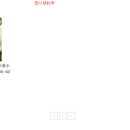
売り切れ中
冷凍ホ
6~40
<
1
>