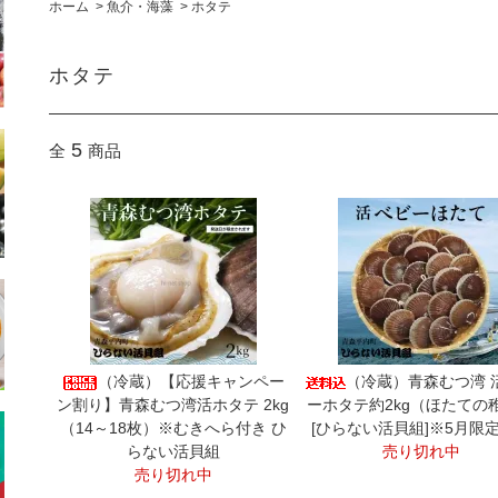
ホーム
>
魚介・海藻
>
ホタテ
ホタテ
5
全
商品
（冷蔵）【応援キャンペー
（冷蔵）青森むつ湾 
ン割り】青森むつ湾活ホタテ 2kg
ーホタテ約2kg（ほたての
（14～18枚）※むきへら付き ひ
[ひらない活貝組]※5月限
らない活貝組
売り切れ中
売り切れ中