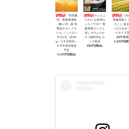
「特別栽
カシスふ
（冷
培」青森県津軽
りかけ お米用カ
青森県産と
（鰺ヶ沢）産 特
シスパウダー 青
ろこし 嶽
秀品タカミメロ
森県産カシスと
（だけきみ）
ン+レノンメロン
赤しそのふりか
～Lサイズ
中玉2玉（約3k
け 1袋約30g カ
[崎野農園
g）※８月初旬～
シス粉末
4,200円(税
８月中旬頃発送
800円(税込)
予定
6,100円(税込)