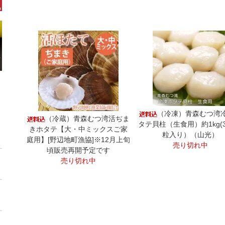
（冷凍）青森むつ湾
（冷蔵）青森むつ湾活ぢま
タテ貝柱（生食用）約1kg(3
きホタテ【大・中ミックスご家
粒入り）（山光）
庭用】[野辺地町漁協]※12月上旬
売り切れ中
頃販売再開予定です
売り切れ中