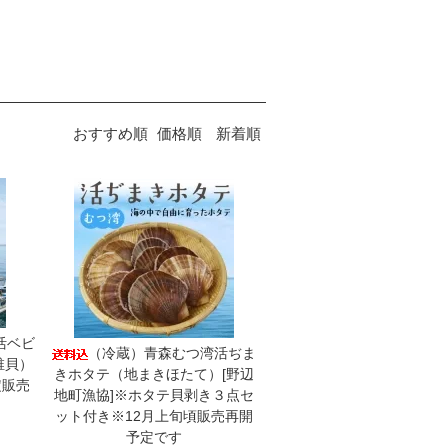
おすすめ順
価格順
新着順
活ベビ
（冷蔵）青森むつ湾活ぢま
稚貝）
きホタテ（地まきほたて）[野辺
定販売
地町漁協]※ホタテ貝剥き３点セ
ット付き※12月上旬頃販売再開
予定です