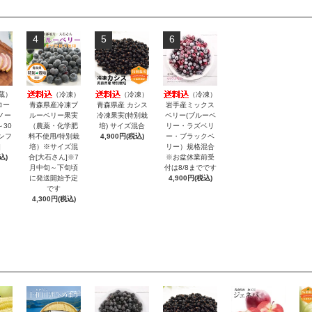
4
5
6
蔵）
（冷凍）
（冷凍）
（冷凍）
ロー
青森県産冷凍ブ
青森県産 カシス
岩手産ミックス
ノー
ルーベリー果実
冷凍果実(特別栽
ベリー(ブルーベ
～30
（農薬・化学肥
培) サイズ混合
リー・ラズベリ
ンフ
料不使用/特別栽
4,900円(税込)
ー・ブラックベ
]
培）※サイズ混
リー）規格混合
込)
合[大石さん]※7
※お盆休業前受
月中旬～下旬頃
付は8/8までです
に発送開始予定
4,900円(税込)
です
4,300円(税込)