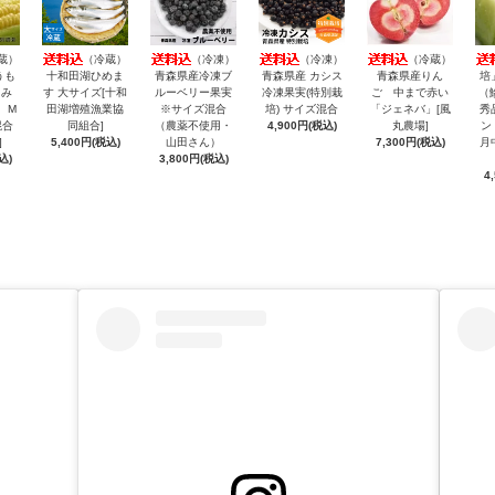
蔵）
（冷蔵）
（冷凍）
（冷凍）
（冷蔵）
うも
十和田湖ひめま
青森県産冷凍ブ
青森県産 カシス
青森県産りん
培
きみ
す 大サイズ[十和
ルーベリー果実
冷凍果実(特別栽
ご 中まで赤い
（
 M
田湖増殖漁業協
※サイズ混合
培) サイズ混合
「ジェネバ」[風
秀
混合
同組合]
（農薬不使用・
4,900円(税込)
丸農場]
ン
]
5,400円(税込)
山田さん）
7,300円(税込)
月
込)
3,800円(税込)
4