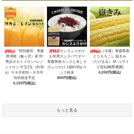
カシスふりかけ
「特別栽培」青森
（冷蔵）青森県産
お米用カシスパウダー
県津軽（鰺ヶ沢）産 特
とうもろこし 嶽きみ
青森県産カシスと赤しそ
秀品タカミメロン+レノ
（だけきみ） M～Lサイ
のふりかけ 1袋約30g カ
ンメロン 中玉2玉（約3k
ズ混合[崎野農園]
シス粉末
g）※８月初旬～８月中
4,200円(税込)
800円(税込)
旬頃発送予定
6,100円(税込)
もっと見る