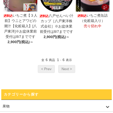
いちご煮【３人
いちご煮缶詰
八戸せんべい汁
前】ウニとアワビの
（化粧箱入り）
カップ［八戸東洋株
潮汁【化粧箱入】[八
売り切れ中
式会社］※お盆休業
戸東洋]※お盆休業前
前受付は8/7までです
受付は8/7までです
2,900円(税込)～
2,900円(税込)～
6
1
6
全
商品
-
表示
< Prev
Next >
カテゴリーから探す
果物