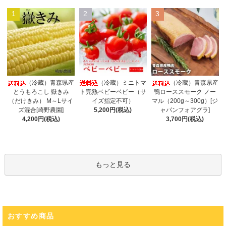
1
2
3
（冷蔵）ミニトマ
（冷蔵）青森県産
（冷蔵）青森県産
ト完熟ベビーベビー（サ
とうもろこし 嶽きみ
鴨ローススモーク ノー
イズ指定不可）
（だけきみ） M～Lサイ
マル（200g～300g）[ジ
5,200円(税込)
ズ混合[崎野農園]
ャパンフォアグラ]
4,200円(税込)
3,700円(税込)
もっと見る
おすすめ商品