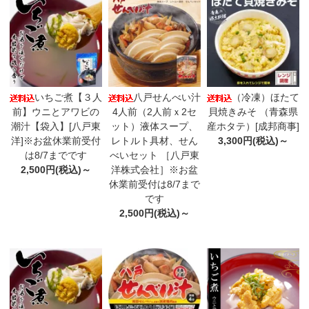
いちご煮【３人
八戸せんべい汁
（冷凍）ほたて
前】ウニとアワビの
4人前（2人前ｘ2セ
貝焼きみそ （青森県
潮汁【袋入】[八戸東
ット）液体スープ、
産ホタテ）[成邦商事]
洋]※お盆休業前受付
レトルト具材、せん
3,300円(税込)～
は8/7までです
べいセット ［八戸東
2,500円(税込)～
洋株式会社］※お盆
休業前受付は8/7まで
です
2,500円(税込)～