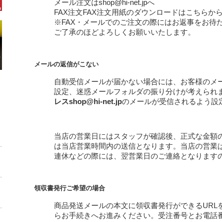
メール注文はshop@hi-net.jpへ
FAX注文
FAX注文用紙のダウンロードはこちらか
※FAX・メールでのご注文の際にはお返事をお待
ご了承のほどよろしくお願いいたします。
メールの返信がこない
自動受信メールが届かない場合には、お客様のメ
設定、迷惑メールフォルダの振り分けが考えられ
レスshop@hi-net.jp
のメールが受信されるよう設
当店の営業日にはスタッフが確認後、正式な金額
は当店営業時間内の送信となります。当店の営業は
連休などの際には、翌営業日のご連絡となります
領収書発行ご希望の場合
商品発送メールの本文に領収書発行ができるURL
らお手続きへお進みください。受注番号とお電話