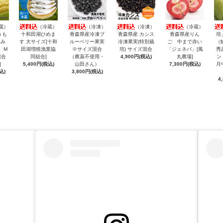
蔵）
（冷蔵）
（冷凍）
（冷凍）
（冷蔵）
うも
十和田湖ひめま
青森県産冷凍ブ
青森県産 カシス
青森県産りん
培
きみ
す 大サイズ[十和
ルーベリー果実
冷凍果実(特別栽
ご 中まで赤い
（
 M
田湖増殖漁業協
※サイズ混合
培) サイズ混合
「ジェネバ」[風
秀
混合
同組合]
（農薬不使用・
4,900円(税込)
丸農場]
ン
]
5,400円(税込)
山田さん）
7,300円(税込)
月
込)
3,800円(税込)
4