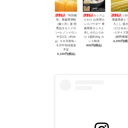
「特別栽
カシスふ
（冷
培」青森県津軽
りかけ お米用カ
青森県産と
（鰺ヶ沢）産 特
シスパウダー 青
ろこし 嶽
秀品タカミメロ
森県産カシスと
（だけきみ）
ン+レノンメロン
赤しそのふりか
～Lサイズ
中玉2玉（約3k
け 1袋約30g カ
[崎野農園
g）※８月初旬～
シス粉末
4,200円(税
８月中旬頃発送
800円(税込)
予定
6,100円(税込)