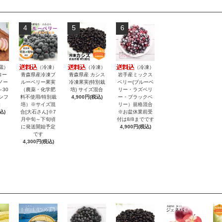
4
5
6
蔵）
（冷凍）
（冷凍）
（冷凍）
ロー
青森県産冷凍ブ
青森県産 カシス
岩手産ミックス
ノー
ルーベリー果実
冷凍果実(特別栽
ベリー(ブルーベ
～30
（農薬・化学肥
培) サイズ混合
リー・ラズベリ
ンフ
料不使用/特別栽
4,900円(税込)
ー・ブラックベ
]
培）※サイズ混
リー）規格混合
込)
合[大石さん]※7
※お盆休業前受
月中旬～下旬頃
付は8/8までです
に発送開始予定
4,900円(税込)
です
4,300円(税込)