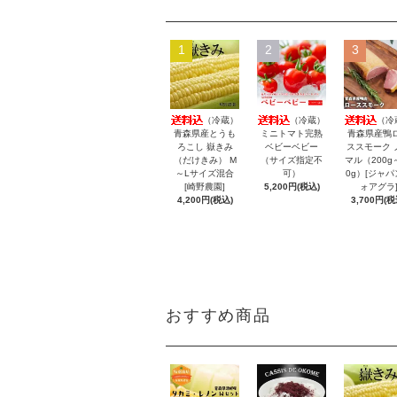
1
2
3
（冷蔵）
（冷蔵）
（冷
青森県産とうも
ミニトマト完熟
青森県産鴨
ろこし 嶽きみ
ベビーベビー
ススモーク 
（だけきみ） M
（サイズ指定不
マル（200g
～Lサイズ混合
可）
0g）[ジャパ
[崎野農園]
5,200円(税込)
ォアグラ
4,200円(税込)
3,700円(税
おすすめ商品