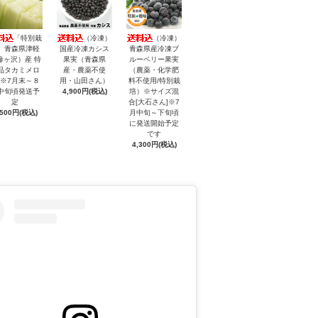
「特別栽
（冷凍）
（冷凍）
」青森県津軽
国産冷凍カシス
青森県産冷凍ブ
鰺ヶ沢）産 特
果実（青森県
ルーベリー果実
品タカミメロ
産・農薬不使
（農薬・化学肥
 ※7月末～８
用・山田さん）
料不使用/特別栽
中旬頃発送予
4,900円(税込)
培）※サイズ混
定
合[大石さん]※7
,500円(税込)
月中旬～下旬頃
に発送開始予定
です
4,300円(税込)