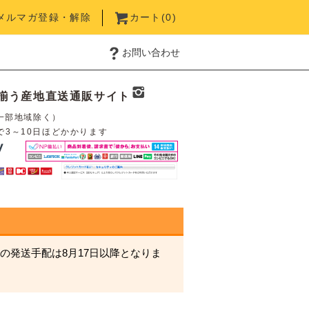
メルマガ登録・解除
カート(
0
)
お問い合わせ
揃う産地直送通販サイト
一部地域除く）
で3～10日ほどかかります
の発送手配は8月17日以降となりま