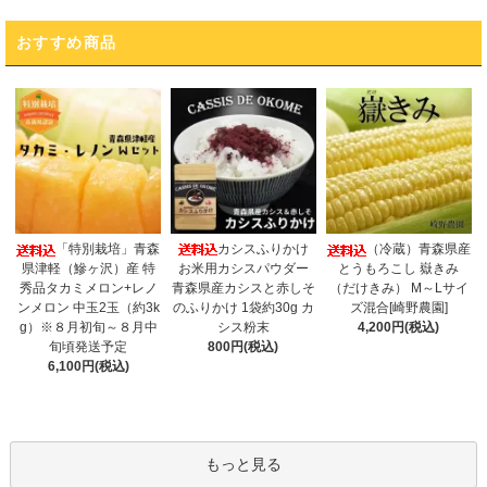
おすすめ商品
カシスふりかけ
「特別栽培」青森
（冷蔵）青森県産
お米用カシスパウダー
県津軽（鰺ヶ沢）産 特
とうもろこし 嶽きみ
青森県産カシスと赤しそ
秀品タカミメロン+レノ
（だけきみ） M～Lサイ
のふりかけ 1袋約30g カ
ンメロン 中玉2玉（約3k
ズ混合[崎野農園]
シス粉末
g）※８月初旬～８月中
4,200円(税込)
800円(税込)
旬頃発送予定
6,100円(税込)
もっと見る