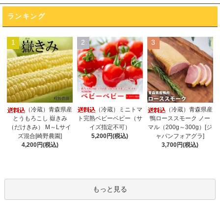
ランキング
1
2
3
（冷蔵）ミニトマ
（冷蔵）青森県産
（冷蔵）青森県産
ト完熟ベビーベビー（サ
とうもろこし 嶽きみ
鴨ローススモーク ノー
イズ指定不可）
（だけきみ） M～Lサイ
マル（200g～300g）[ジ
5,200円(税込)
ズ混合[崎野農園]
ャパンフォアグラ]
4,200円(税込)
3,700円(税込)
もっと見る