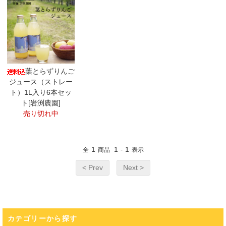
葉とらずりんご
ジュース（ストレー
ト）1L入り6本セッ
ト[岩渕農園]
売り切れ中
1
1
1
全
商品
-
表示
< Prev
Next >
カテゴリーから探す