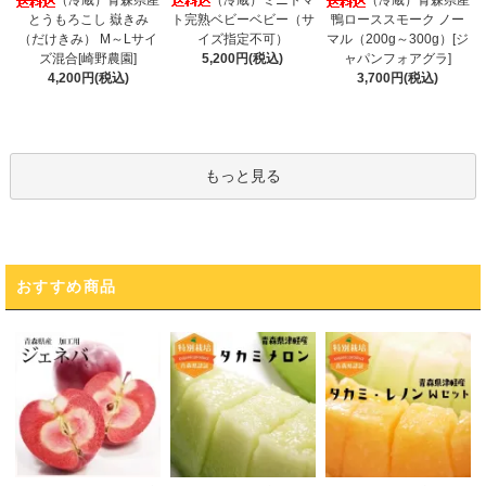
（冷蔵）青森県産
（冷蔵）青森県産
ト完熟ベビーベビー（サ
とうもろこし 嶽きみ
鴨ローススモーク ノー
イズ指定不可）
（だけきみ） M～Lサイ
マル（200g～300g）[ジ
5,200円(税込)
ズ混合[崎野農園]
ャパンフォアグラ]
4,200円(税込)
3,700円(税込)
もっと見る
おすすめ商品