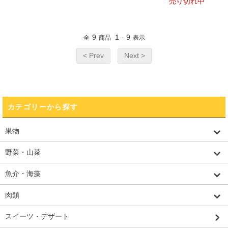
売り切れ中
9
1
9
全
商品
-
表示
< Prev
Next >
カテゴリーから探す
果物
野菜・山菜
魚介・海藻
肉類
スイーツ・デザート