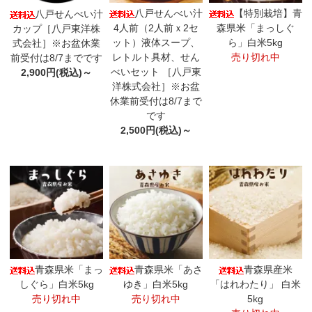
八戸せんべい汁
【特別栽培】青
八戸せんべい汁
4人前（2人前ｘ2セ
森県米「まっしぐ
カップ［八戸東洋株
ット）液体スープ、
ら」白米5kg
式会社］※お盆休業
レトルト具材、せん
売り切れ中
前受付は8/7までです
べいセット ［八戸東
2,900円(税込)～
洋株式会社］※お盆
休業前受付は8/7まで
です
2,500円(税込)～
青森県米「まっ
青森県米「あさ
青森県産米
しぐら」白米5kg
ゆき」白米5kg
「はれわたり」 白米
売り切れ中
売り切れ中
5kg