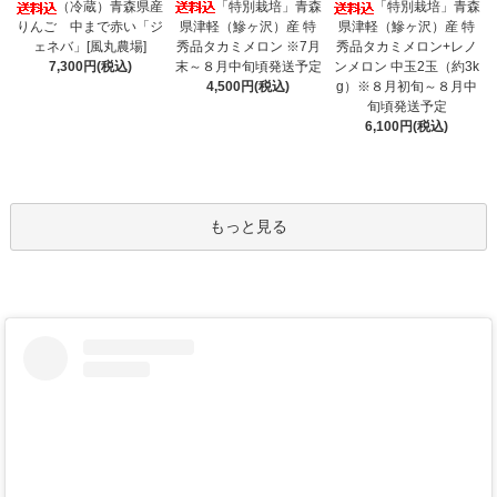
「特別栽培」青森
（冷蔵）青森県産
「特別栽培」青森
県津軽（鰺ヶ沢）産 特
りんご 中まで赤い「ジ
県津軽（鰺ヶ沢）産 特
秀品タカミメロン ※7月
ェネバ」[風丸農場]
秀品タカミメロン+レノ
末～８月中旬頃発送予定
7,300円(税込)
ンメロン 中玉2玉（約3k
4,500円(税込)
g）※８月初旬～８月中
旬頃発送予定
6,100円(税込)
もっと見る