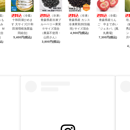
蔵）
（冷蔵）
（冷凍）
（冷凍）
（冷蔵）
うも
十和田湖ひめま
青森県産冷凍ブ
青森県産 カシス
青森県産りん
培
きみ
す 大サイズ[十和
ルーベリー果実
冷凍果実(特別栽
ご 中まで赤い
（
 M
田湖増殖漁業協
※サイズ混合
培) サイズ混合
「ジェネバ」[風
秀
混合
同組合]
（農薬不使用・
4,900円(税込)
丸農場]
ン
]
5,400円(税込)
山田さん）
7,300円(税込)
月
込)
3,800円(税込)
4