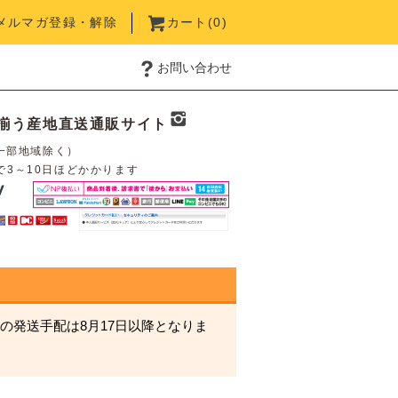
メルマガ登録・解除
カート(
0
)
お問い合わせ
揃う産地直送通販サイト
一部地域除く）
で3～10日ほどかかります
の発送手配は8月17日以降となりま