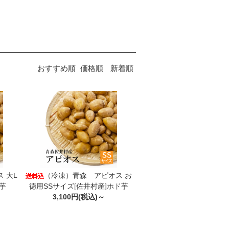
おすすめ順
価格順
新着順
 大L
（冷凍）青森 アピオス お
芋
徳用SSサイズ[佐井村産]ホド芋
3,100円(税込)～