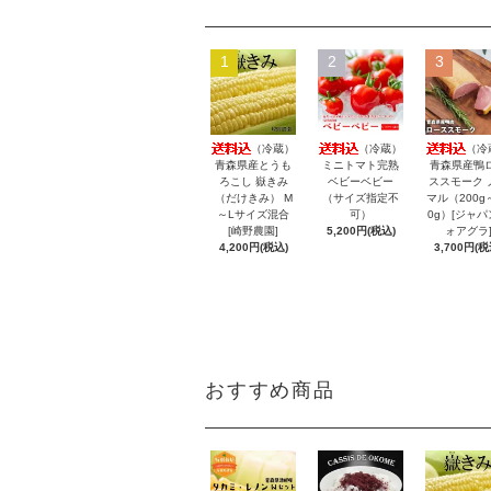
1
2
3
（冷蔵）
（冷蔵）
（冷
青森県産とうも
ミニトマト完熟
青森県産鴨
ろこし 嶽きみ
ベビーベビー
ススモーク 
（だけきみ） M
（サイズ指定不
マル（200g
～Lサイズ混合
可）
0g）[ジャパ
[崎野農園]
5,200円(税込)
ォアグラ
4,200円(税込)
3,700円(税
おすすめ商品