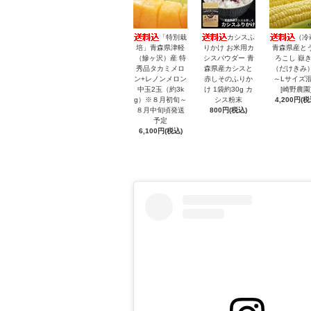
「特別栽
カシスふ
（冷
培」青森県津軽
りかけ お米用カ
青森県産と
（鰺ヶ沢）産 特
シスパウダー 青
ろこし 嶽
秀品タカミメロ
森県産カシスと
（だけきみ）
ン+レノンメロン
赤しそのふりか
～Lサイズ
中玉2玉（約3k
け 1袋約30g カ
[崎野農園
g）※８月初旬～
シス粉末
4,200円(税
８月中旬頃発送
800円(税込)
予定
6,100円(税込)