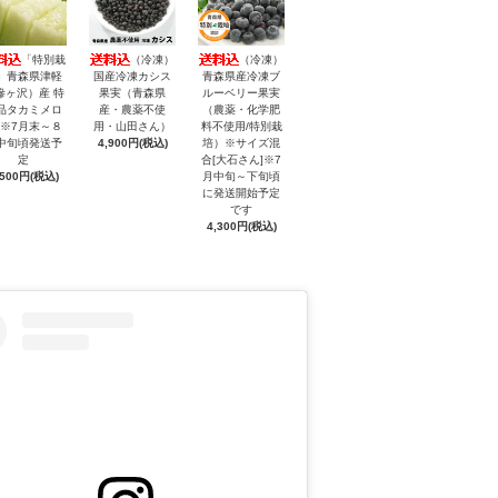
「特別栽
（冷凍）
（冷凍）
」青森県津軽
国産冷凍カシス
青森県産冷凍ブ
鰺ヶ沢）産 特
果実（青森県
ルーベリー果実
品タカミメロ
産・農薬不使
（農薬・化学肥
 ※7月末～８
用・山田さん）
料不使用/特別栽
中旬頃発送予
4,900円(税込)
培）※サイズ混
定
合[大石さん]※7
,500円(税込)
月中旬～下旬頃
に発送開始予定
です
4,300円(税込)