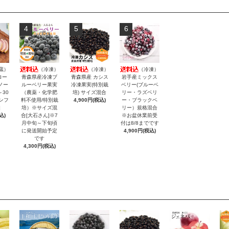
4
5
6
蔵）
（冷凍）
（冷凍）
（冷凍）
ロー
青森県産冷凍ブ
青森県産 カシス
岩手産ミックス
ノー
ルーベリー果実
冷凍果実(特別栽
ベリー(ブルーベ
～30
（農薬・化学肥
培) サイズ混合
リー・ラズベリ
ンフ
料不使用/特別栽
4,900円(税込)
ー・ブラックベ
]
培）※サイズ混
リー）規格混合
込)
合[大石さん]※7
※お盆休業前受
月中旬～下旬頃
付は8/8までです
に発送開始予定
4,900円(税込)
です
4,300円(税込)