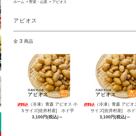
ホーム
>
野菜・山菜
>
アピオス
アピオス
3
全
商品
（冷凍）青森 アピオス 小
（冷凍）青森 アピオス
Ｓサイズ[佐井村産] ホド芋
サイズ[佐井村産] ホド
3,100円(税込)～
3,100円(税込)～