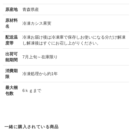
原産地
青森県産
原材料
冷凍カシス果実
名
配送温
冷凍お届け後は冷凍庫で保存しお使いになる分だけ解凍
度帯
し解凍後はすぐにお召し上がりください。
出荷可
7月上旬～在庫限り
能期間
消費期
冷凍処理から約1年
限
最大梱
6ｋｇまで
包数
一緒に購入されている商品