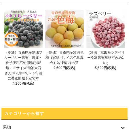
（冷凍）青森県産冷凍ブ
（冷凍）青森県産冷凍色
（冷凍）秋田産ラズベリ
ルーベリー果実（農薬・
梅（家庭用サイズ色見混
ー冷凍果実規格混合約1
化学肥料不使用/特別栽
合）冷凍梅 梅の実
ｋｇ
培）※サイズ混合[大石
2,600円(税込)
5,600円(税込)
さん]※7月中旬～下旬頃
に発送開始予定です
4,300円(税込)
カテゴリーから探す
果物