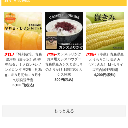
カシスふりかけ
「特別栽培」青森
（冷蔵）青森県産
お米用カシスパウダー
県津軽（鰺ヶ沢）産 特
とうもろこし 嶽きみ
青森県産カシスと赤しそ
秀品タカミメロン+レノ
（だけきみ） M～Lサイ
のふりかけ 1袋約30g カ
ンメロン 中玉2玉（約3k
ズ混合[崎野農園]
シス粉末
g）※８月初旬～８月中
4,200円(税込)
800円(税込)
旬頃発送予定
6,100円(税込)
もっと見る