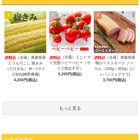
1
2
3
（冷蔵）ミニトマ
（冷蔵）青森県産
（冷蔵）青森県産
ト完熟ベビーベビー（サ
とうもろこし 嶽きみ
鴨ローススモーク ノー
イズ指定不可）
（だけきみ） M～Lサイ
マル（200g～300g）[ジ
5,200円(税込)
ズ混合[崎野農園]
ャパンフォアグラ]
4,200円(税込)
3,700円(税込)
もっと見る
おすすめ商品