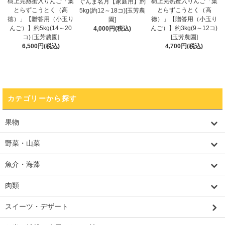
樹上完熟蜜入りんご「葉
樹上完熟蜜入りんご「葉
ぐんま名月【家庭用】約
とらずこうとく（高
とらずこうとく（高
5kg(約12～18コ)[玉芳農
徳）」【贈答用（小玉り
徳）」【贈答用（小玉り
園]
んご）】約5kg(14～20
んご）】約3kg(9～12コ)
4,000円(税込)
コ) [玉芳農園]
[玉芳農園]
6,500円(税込)
4,700円(税込)
カテゴリーから探す
果物
野菜・山菜
魚介・海藻
肉類
スイーツ・デザート