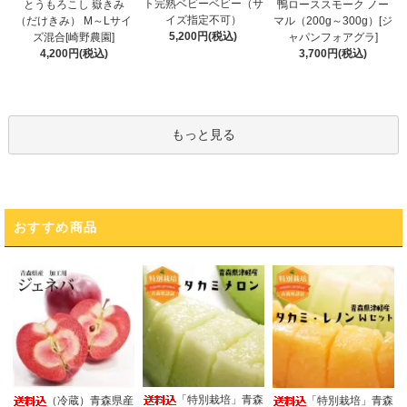
ト完熟ベビーベビー（サ
とうもろこし 嶽きみ
鴨ローススモーク ノー
イズ指定不可）
（だけきみ） M～Lサイ
マル（200g～300g）[ジ
5,200円(税込)
ズ混合[崎野農園]
ャパンフォアグラ]
4,200円(税込)
3,700円(税込)
もっと見る
おすすめ商品
「特別栽培」青森
（冷蔵）青森県産
「特別栽培」青森