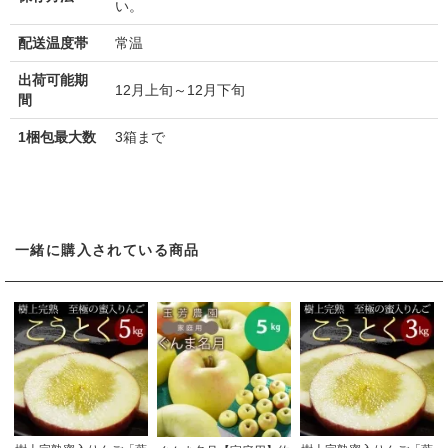
い。
配送温度帯
常温
出荷可能期
12月上旬～12月下旬
間
1梱包最大数
3箱まで
一緒に購入されている商品