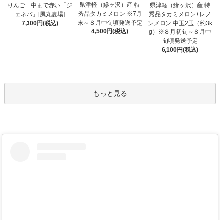
県津軽（鰺ヶ沢）産 特
りんご 中まで赤い「ジ
県津軽（鰺ヶ沢）産 特
秀品タカミメロン ※7月
ェネバ」[風丸農場]
秀品タカミメロン+レノ
末～８月中旬頃発送予定
7,300円(税込)
ンメロン 中玉2玉（約3k
4,500円(税込)
g）※８月初旬～８月中
旬頃発送予定
6,100円(税込)
もっと見る