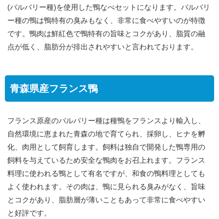
(バルバリー種)を使用した鴨なべセットになります。バルバリ
ー種の鴨は鴨特有の臭みもなく、非常に食べやすいのが特徴
です。鴨肉は鮮紅色で鴨特有の旨味とコクがあり、脂質の融
点が低く、脂肪分が排出されやすいと言われております。
青森県産フランス鴨
フランス原産のバルバリー種は種鴨をフランスより輸入し、
自然環境に恵まれた青森の地で育てられ、採卵し、ヒナを孵
化、肉用として飼育します。飼料は独自で開発した鴨専用の
飼料を与えているため安全な鴨肉をお召上れます。フランス
料理に使われる鴨として有名ですが、和食の鴨料理としても
よく使われます。その肉は、鴨に見られる臭みがなく、旨味
とコクがあり、脂肪層が薄いこともあって非常に食べやすい
と好評です。