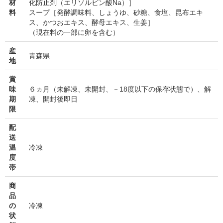
材
化防止剤（エリソルビン酸Na）］
料
スープ［発酵調味料、しょうゆ、砂糖、食塩、昆布エキ
ス、かつおエキス、酵母エキス、生姜］
（現在料の一部に卵を含む）
産
青森県
地
賞
味
６ヵ月（未解凍、未開封、－18度以下の保存状態で）、解
期
凍、開封後即日
限
配
送
温
冷凍
度
帯
商
品
の
冷凍
状