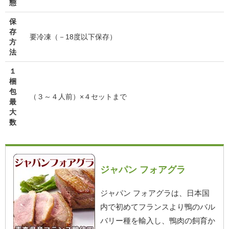
態
保
存
要冷凍（－18度以下保存）
方
法
１
梱
包
（３～４人前）×４セットまで
最
大
数
ジャパン フォアグラ
ジャパン フォアグラは、日本国
内で初めてフランスより鴨のバル
バリー種を輸入し、鴨肉の飼育か