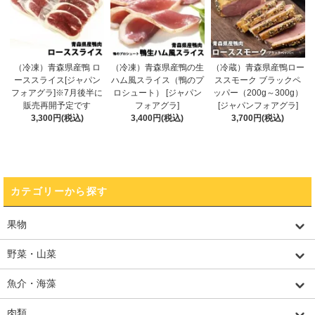
（冷凍）青森県産鴨 ロ
（冷凍）青森県産鴨の生
（冷蔵）青森県産鴨ロー
ーススライス[ジャパン
ハム風スライス（鴨のプ
ススモーク ブラックペ
フォアグラ]※7月後半に
ロシュート） [ジャパン
ッパー（200g～300g）
販売再開予定です
フォアグラ]
[ジャパンフォアグラ]
3,300円(税込)
3,400円(税込)
3,700円(税込)
カテゴリーから探す
果物
野菜・山菜
魚介・海藻
肉類