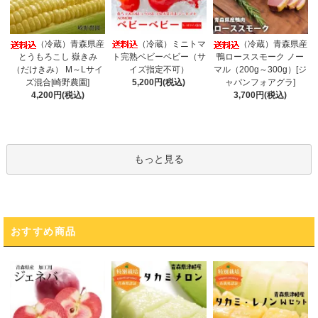
（冷蔵）ミニトマ
（冷蔵）青森県産
（冷蔵）青森県産
ト完熟ベビーベビー（サ
とうもろこし 嶽きみ
鴨ローススモーク ノー
イズ指定不可）
（だけきみ） M～Lサイ
マル（200g～300g）[ジ
5,200円(税込)
ズ混合[崎野農園]
ャパンフォアグラ]
4,200円(税込)
3,700円(税込)
もっと見る
おすすめ商品