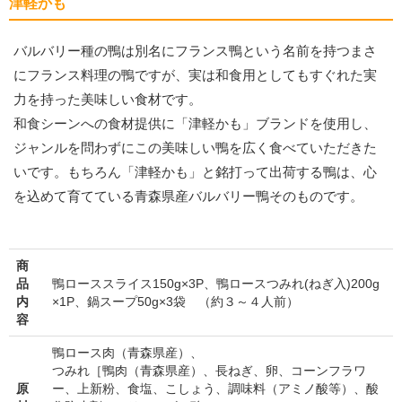
津軽かも
バルバリー種の鴨は別名にフランス鴨という名前を持つまさ
にフランス料理の鴨ですが、実は和食用としてもすぐれた実
力を持った美味しい食材です。
和食シーンへの食材提供に「津軽かも」ブランドを使用し、
ジャンルを問わずにこの美味しい鴨を広く食べていただきた
いです。もちろん「津軽かも」と銘打って出荷する鴨は、心
を込めて育てている青森県産バルバリー鴨そのものです。
商
品
鴨ローススライス150g×3P、鴨ロースつみれ(ねぎ入)200g
内
×1P、鍋スープ50g×3袋 （約３～４人前）
容
鴨ロース肉（青森県産）、
つみれ［鴨肉（青森県産）、長ねぎ、卵、コーンフラワ
原
ー、上新粉、食塩、こしょう、調味料（アミノ酸等）、酸