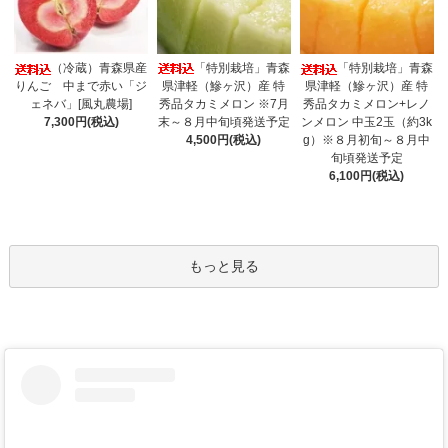
「特別栽培」青森
（冷蔵）青森県産
「特別栽培」青森
県津軽（鰺ヶ沢）産 特
りんご 中まで赤い「ジ
県津軽（鰺ヶ沢）産 特
秀品タカミメロン ※7月
ェネバ」[風丸農場]
秀品タカミメロン+レノ
末～８月中旬頃発送予定
7,300円(税込)
ンメロン 中玉2玉（約3k
4,500円(税込)
g）※８月初旬～８月中
旬頃発送予定
6,100円(税込)
もっと見る