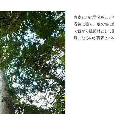
青森ヒバは学名をヒノ
湿気に強く、耐久性に
で昔から建築材として
源になるのが青森ヒバ