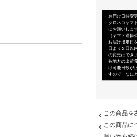
お届け日時変
クロネコヤマ
にお願いします
（ヤマト運輸
お届け指定日
日より２日以
の変更はでき
各地方の出荷
け可能日数が
すので、なに
この商品を
この商品に
買い物を続