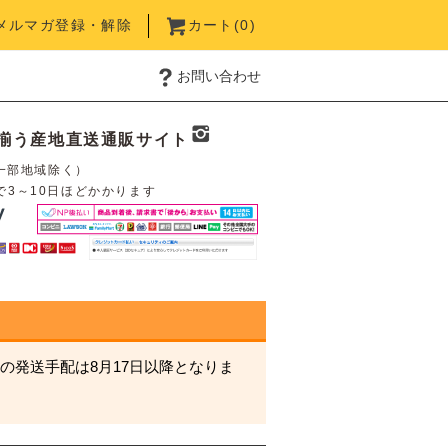
メルマガ登録・解除
カート(
0
)
お問い合わせ
揃う産地直送通販サイト
一部地域除く）
で3～10日ほどかかります
の発送手配は8月17日以降となりま