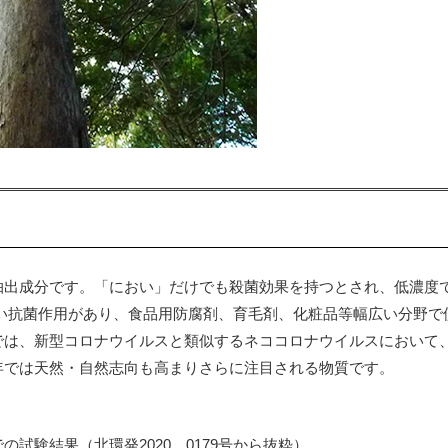
抽出成分です。「におい」だけでも殺菌効果を持つとされ、低濃度
広い抗菌作用があり、食品用防腐剤、育毛剤、化粧品等幅広い分野で
では、新型コロナウイルスと類似するネココロナウイルスにおいて
年では天然・自然志向も高まりさらに注目される物質です。
試験結果（北環発2020＿0179号から抜粋）