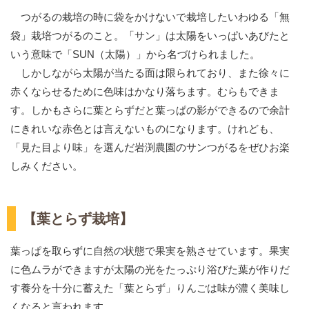
つがるの栽培の時に袋をかけないで栽培したいわゆる「無
袋」栽培つがるのこと。「サン」は太陽をいっぱいあびたと
いう意味で「SUN（太陽）」から名づけられました。
しかしながら太陽が当たる面は限られており、また徐々に
赤くならせるために色味はかなり落ちます。むらもできま
す。しかもさらに葉とらずだと葉っぱの影ができるので余計
にきれいな赤色とは言えないものになります。けれども、
「見た目より味」を選んだ岩渕農園のサンつがるをぜひお楽
しみください。
【葉とらず栽培】
葉っぱを取らずに自然の状態で果実を熟させています。果実
に色ムラができますが太陽の光をたっぷり浴びた葉が作りだ
す養分を十分に蓄えた「葉とらず」りんごは味が濃く美味し
くなると言われます。