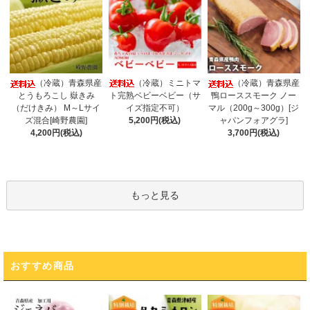
（冷蔵）ミニトマ
（冷蔵）青森県産
（冷蔵）青森県産
ト完熟ベビーベビー（サ
とうもろこし 嶽きみ
鴨ローススモーク ノー
イズ指定不可）
（だけきみ） M～Lサイ
マル（200g～300g）[ジ
5,200円(税込)
ズ混合[崎野農園]
ャパンフォアグラ]
4,200円(税込)
3,700円(税込)
もっと見る
おすすめ商品