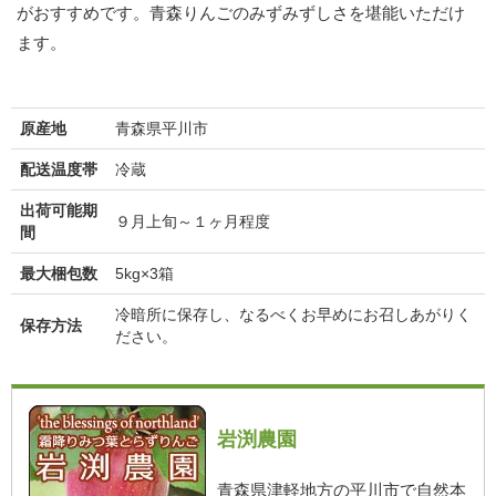
がおすすめです。青森りんごのみずみずしさを堪能いただけ
ます。
原産地
青森県平川市
配送温度帯
冷蔵
出荷可能期
９月上旬～１ヶ月程度
間
最大梱包数
5kg×3箱
冷暗所に保存し、なるべくお早めにお召しあがりく
保存方法
ださい。
岩渕農園
青森県津軽地方の平川市で自然本