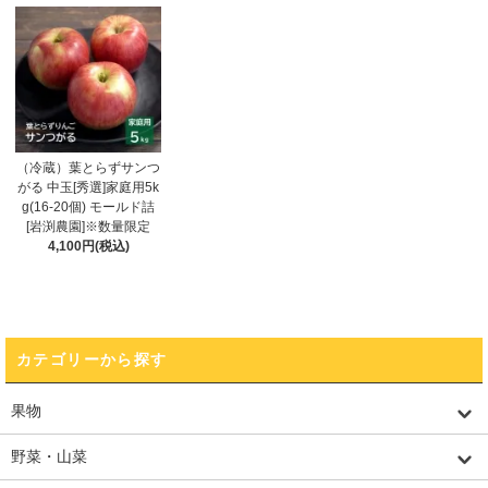
（冷蔵）葉とらずサンつ
がる 中玉[秀選]家庭用5k
g(16-20個) モールド詰
[岩渕農園]※数量限定
4,100円(税込)
カテゴリーから探す
果物
野菜・山菜