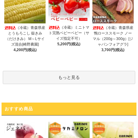
（冷蔵）ミニトマ
（冷蔵）青森県産
（冷蔵）青森県産
ト完熟ベビーベビー（サ
とうもろこし 嶽きみ
鴨ローススモーク ノー
イズ指定不可）
（だけきみ） M～Lサイ
マル（200g～300g）[ジ
5,200円(税込)
ズ混合[崎野農園]
ャパンフォアグラ]
4,200円(税込)
3,700円(税込)
もっと見る
おすすめ商品