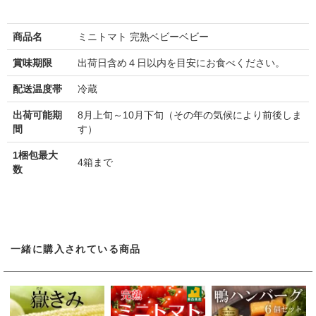
商品名
ミニトマト 完熟ベビーベビー
賞味期限
出荷日含め４日以内を目安にお食べください。
配送温度帯
冷蔵
出荷可能期
8月上旬～10月下旬（その年の気候により前後しま
間
す）
1梱包最大
4箱まで
数
一緒に購入されている商品