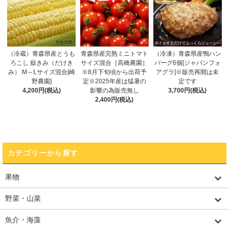
（冷蔵）青森県産とうも
青森県産完熟ミニトマト
（冷凍）青森県産鴨ハン
ろこし 嶽きみ（だけき
サイズ混合［高橋農園］
バーグ6個[ジャパンフォ
み） M～Lサイズ混合[崎
※8月下旬頃から出荷予
アグラ]※販売再開は未
野農園]
定※2025年産は猛暑の
定です
4,200円(税込)
影響の為販売無し
3,700円(税込)
2,400円(税込)
カテゴリーから探す
果物
野菜・山菜
魚介・海藻