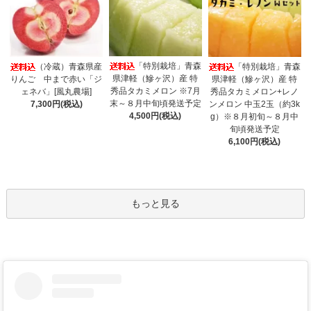
「特別栽培」青森
（冷蔵）青森県産
「特別栽培」青森
県津軽（鰺ヶ沢）産 特
りんご 中まで赤い「ジ
県津軽（鰺ヶ沢）産 特
秀品タカミメロン ※7月
ェネバ」[風丸農場]
秀品タカミメロン+レノ
末～８月中旬頃発送予定
7,300円(税込)
ンメロン 中玉2玉（約3k
4,500円(税込)
g）※８月初旬～８月中
旬頃発送予定
6,100円(税込)
もっと見る