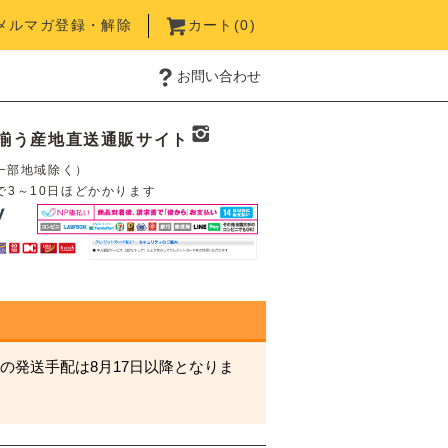
メルマガ登録・解除
カート(
0
)
お問い合わせ
揃う産地直送通販サイト
一部地域除く）
で3～10日ほどかかります
の発送手配は8月17日以降となりま