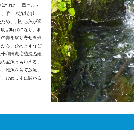
形成された二重カルデ
れ、唯一の流出河川
たため、川から魚が遡
。明治時代になり、和
スの卵を取り寄せ養殖
とから、ひめますなど
は十和田湖増殖漁協組
湖の宝魚ともいえる、
ら、稚魚を育て放流、
ど、ひめますに関わる
。