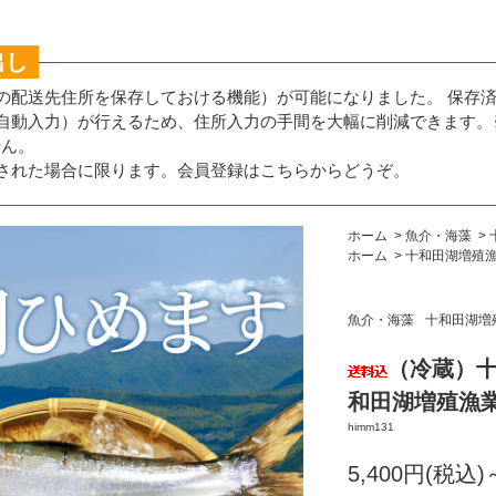
出し
の配送先住所を保存しておける機能）が可能になりました。 保存
自動入力）が行えるため、住所入力の手間を大幅に削減できます。
せん。
された場合に限ります。
会員登録はこちらからどうぞ。
ホーム
>
魚介・海藻
>
ホーム
>
十和田湖増殖
魚介・海藻
十和田湖増
（冷蔵）十
和田湖増殖漁
himm131
5,400円(税込)