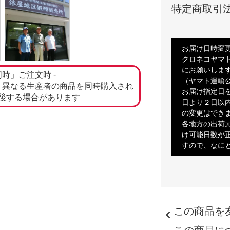
特定商取引
お届け日時変
クロネコヤマ
にお願いします
同時」ご注文時 -
（ヤマト運輸
、異なる生産者の商品を同時購入され
お届け指定日
後する場合があります
日より２日以
の変更はでき
各地方の出荷
け可能日数が
すので、なに
この商品を