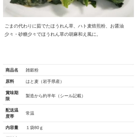
ごまの代わりに茹でたほうれん草、ハト麦焙煎粉、お醤油
少々・砂糖少々でほうれん草の胡麻和え風に。
商品名
雑穀粉
原料
はと麦（岩手県産）
賞味期
製造から約半年（シール記載）
限
配送温
常温
度帯
内容量
１袋80ｇ