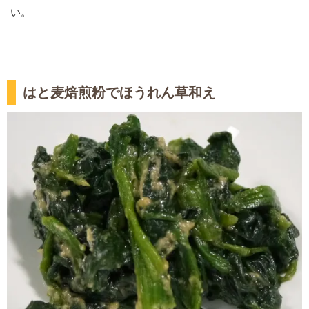
い。
はと麦焙煎粉でほうれん草和え