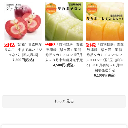
「特別栽培」青森
（冷蔵）青森県産
「特別栽培」青森
県津軽（鰺ヶ沢）産 特
りんご 中まで赤い「ジ
県津軽（鰺ヶ沢）産 特
秀品タカミメロン ※7月
ェネバ」[風丸農場]
秀品タカミメロン+レノ
末～８月中旬頃発送予定
7,300円(税込)
ンメロン 中玉2玉（約3k
4,500円(税込)
g）※８月初旬～８月中
旬頃発送予定
6,100円(税込)
もっと見る