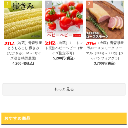
1
2
3
（冷蔵）ミニトマ
（冷蔵）青森県産
（冷蔵）青森県産
ト完熟ベビーベビー（サ
とうもろこし 嶽きみ
鴨ローススモーク ノー
イズ指定不可）
（だけきみ） M～Lサイ
マル（200g～300g）[ジ
5,200円(税込)
ズ混合[崎野農園]
ャパンフォアグラ]
4,200円(税込)
3,700円(税込)
もっと見る
おすすめ商品