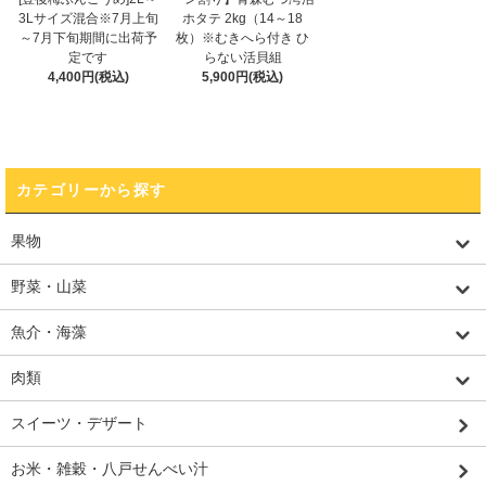
3Lサイズ混合※7月上旬
ホタテ 2kg（14～18
～7月下旬期間に出荷予
枚）※むきへら付き ひ
定です
らない活貝組
4,400円(税込)
5,900円(税込)
カテゴリーから探す
果物
野菜・山菜
魚介・海藻
肉類
スイーツ・デザート
お米・雑穀・八戸せんべい汁