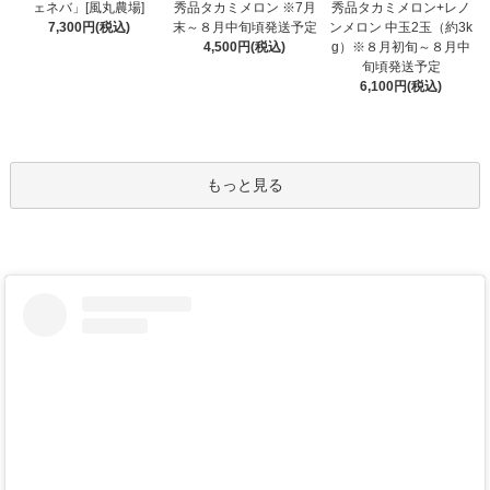
秀品タカミメロン ※7月
ェネバ」[風丸農場]
秀品タカミメロン+レノ
末～８月中旬頃発送予定
7,300円(税込)
ンメロン 中玉2玉（約3k
4,500円(税込)
g）※８月初旬～８月中
旬頃発送予定
6,100円(税込)
もっと見る