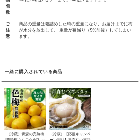
包
数
ご
商品の重量は箱詰めした時の重量になり、お届けまでに梅
注
が水分を放出して、 重量が目減り（5%前後）してしまい
意
ます。
一緒に購入されている商品
（冷蔵）青森の完熟梅
（冷蔵）【応援キャンペ
[豊後梅ぶんごうめ]2L～
ーン割り】青森むつ湾活