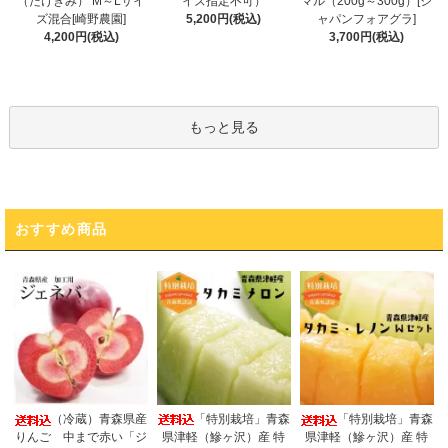
イズ指定不可）
（だけきみ） M～Lサイ
マル（200g～300g）[ジ
5,200円(税込)
ズ混合[崎野農園]
ャパンフォアグラ]
4,200円(税込)
3,700円(税込)
もっと見る
おすすめ商品
「特別栽培」青森
（冷蔵）青森県産
「特別栽培」青森
県津軽（鰺ヶ沢）産 特
りんご 中まで赤い「ジ
県津軽（鰺ヶ沢）産 特