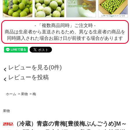
- 「複数商品同時」ご注文時 -
商品は生産者から直送されるため、異なる生産者の商品を
同時購入された場合お届け日が前後する場合があります
レビューを見る(0件)
レビューを投稿
ホーム
>
果物
>
梅
果物
（冷蔵）青森の青梅[豊後梅ぶんごうめ]M～