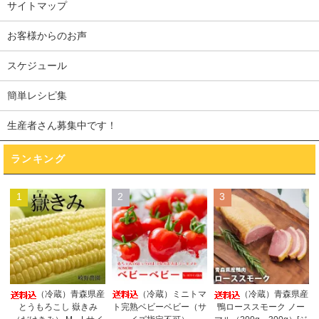
サイトマップ
お客様からのお声
スケジュール
簡単レシピ集
生産者さん募集中です！
ランキング
1
2
3
（冷蔵）ミニトマ
（冷蔵）青森県産
（冷蔵）青森県産
ト完熟ベビーベビー（サ
とうもろこし 嶽きみ
鴨ローススモーク ノー