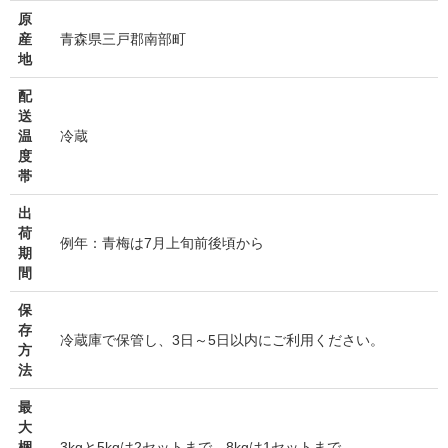
原
産
青森県三戸郡南部町
地
配
送
温
冷蔵
度
帯
出
荷
例年：青梅は7月上旬前後頃から
期
間
保
存
冷蔵庫で保管し、3日～5日以内にご利用ください。
方
法
最
大
梱
3kgと5kgは2セットまで。8kgは1セットまで