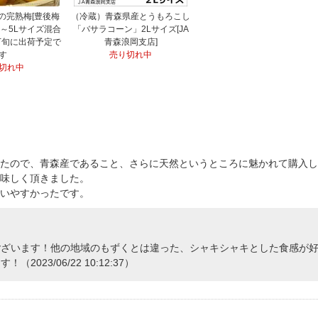
の完熟梅[豊後梅
（冷蔵）青森県産とうもろこし
L～5Lサイズ混合
「バサラコーン」2Lサイズ[JA
下旬に出荷予定で
青森浪岡支店]
す
売り切れ中
切れ中
たので、青森産であること、さらに天然というところに魅かれて購入し
味しく頂きました。
いやすかったです。
ございます！他の地域のもずくとは違った、シャキシャキとした食感が
23/06/22 10:12:37）