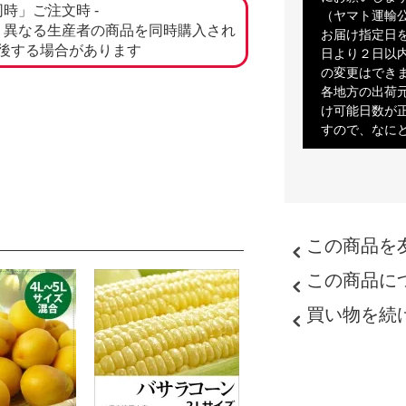
同時」ご注文時 -
（ヤマト運輸
、異なる生産者の商品を同時購入され
お届け指定日
後する場合があります
日より２日以
の変更はでき
各地方の出荷
け可能日数が
すので、なに
この商品を
この商品に
買い物を続