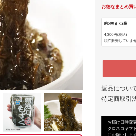
お徳なまとめ買
約500ｇｘ2袋
4,300円(税込)
現在販売していま
返品につい
特定商取引
お届け日時変
クロネコヤマ
にお願いします