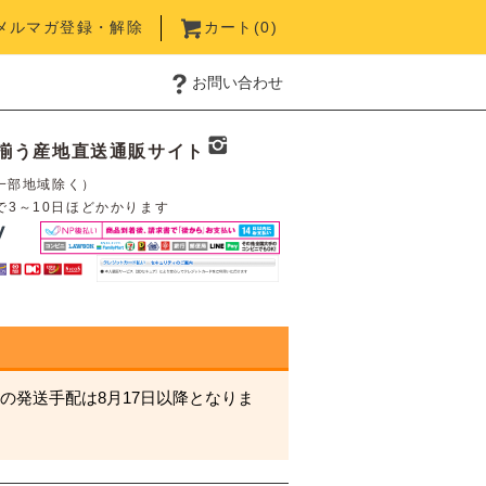
メルマガ登録・解除
カート(
0
)
お問い合わせ
揃う産地直送通販サイト
一部地域除く）
で3～10日ほどかかります
の発送手配は8月17日以降となりま