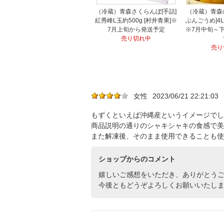
（冷蔵）青森さくらんぼ[手詰]
（冷蔵）青森
紅秀峰L玉約500g [村井青果]※
ぶんごうめ]4
7月上旬から発送予定
※7月中旬～
売り切れ中
売り
女性
2023/06/21 22:21:03
もずくといえば沖縄産というイメージでし
商品説明の通りのシャキシャキの食感で美
また解凍後、そのまま使用できることも使
ショップからのコメント
嬉しいご感想をいただき、ありがとう
今後ともどうぞよろしくお願いいたします！（20