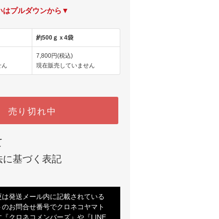
いはプルダウンから▼
約500ｇｘ4袋
7,800円(税込)
せん
現在販売していません
売り切れ中
て
法に基づく表記
更は発送メール内に記載されている
トのお問合せ番号でクロネコヤマト
『クロネコメンバーズ』や『LINE