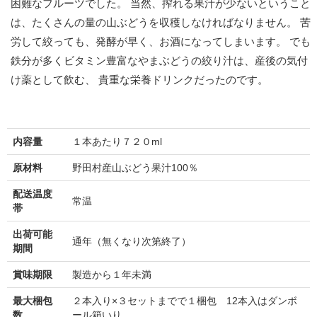
困難なフルーツでした。 当然、搾れる果汁が少ないということ
は、たくさんの量の山ぶどうを収穫しなければなりません。 苦
労して絞っても、発酵が早く、お酒になってしまいます。 でも
鉄分が多くビタミン豊富なやまぶどうの絞り汁は、産後の気付
け薬として飲む、 貴重な栄養ドリンクだったのです。
内容量
１本あたり７２０ml
原材料
野田村産山ぶどう果汁100％
配送温度
常温
帯
出荷可能
通年（無くなり次第終了）
期間
賞味期限
製造から１年未満
最大梱包
２本入り×３セットまでで１梱包 12本入はダンボ
数
ール箱いり