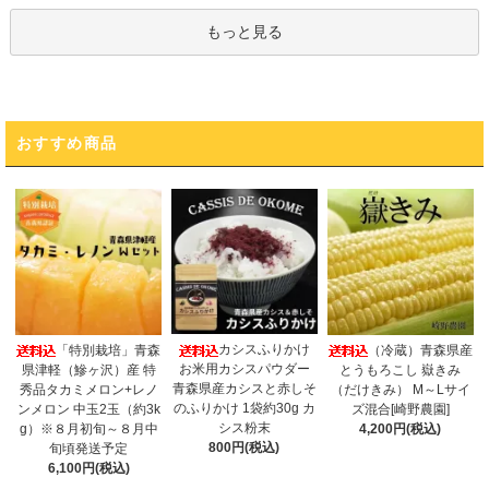
もっと見る
おすすめ商品
カシスふりかけ
「特別栽培」青森
（冷蔵）青森県産
お米用カシスパウダー
県津軽（鰺ヶ沢）産 特
とうもろこし 嶽きみ
青森県産カシスと赤しそ
秀品タカミメロン+レノ
（だけきみ） M～Lサイ
のふりかけ 1袋約30g カ
ンメロン 中玉2玉（約3k
ズ混合[崎野農園]
シス粉末
g）※８月初旬～８月中
4,200円(税込)
800円(税込)
旬頃発送予定
6,100円(税込)