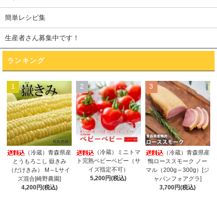
簡単レシピ集
生産者さん募集中です！
ランキング
1
2
3
（冷蔵）ミニトマ
（冷蔵）青森県産
（冷蔵）青森県産
ト完熟ベビーベビー（サ
とうもろこし 嶽きみ
鴨ローススモーク ノー
イズ指定不可）
（だけきみ） M～Lサイ
マル（200g～300g）[ジ
5,200円(税込)
ズ混合[崎野農園]
ャパンフォアグラ]
4,200円(税込)
3,700円(税込)