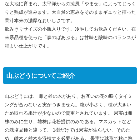
な大地に育まれ、太平洋からの涼風「やませ」によってじっく
りと熟成が進みます。大自然の恵みをそのままギュッと搾った
果汁本来の濃厚なおいしさです。
飲みきりサイズの小瓶入りです。冷やしてお飲みください。在
来系品種を使った「森のぱあぷる」は甘味と酸味のバランスが
程よい仕上がりです。
山ぶどうについてご紹介
山ぶどうには、 雌と雄の木があり、お互いの花の咲くタイミ
ングが合わないと実がつきません。粒が小さく、種が大きい
ため取れる果汁が少ないので貴重とされています。 果実は雌
株のみに生り、雄株は花粉提供のみである。マスカットなど
の栽培品種と違って、 1樹だけでは果実が生らない。そのた
め、雌木と雄木を混植する必要がある。 果実は球形で秋に熟